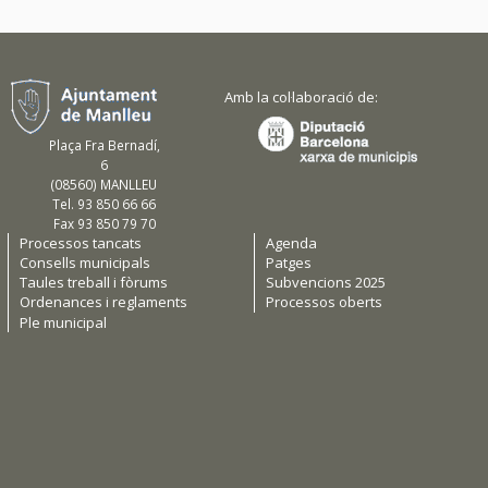
Amb la col·laboració de:
Plaça Fra Bernadí,
6
(08560) MANLLEU
Tel. 93 850 66 66
Fax 93 850 79 70
Processos tancats
Agenda
Consells municipals
Patges
Taules treball i fòrums
Subvencions 2025
Ordenances i reglaments
Processos oberts
Ple municipal